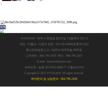
>
목록
카이리조트 / 제주시 한림읍 협재2길 10(협재리 202-1)
대표 : 이월선 / 사업자 번호 : 616-28-65684(등록2013년)
통신판매업종신고 : 제2014-제주한림-0005호
고객센터 : 064-796-2428 / 팩스 : 064-796-2427
E-mail : kairesort@naver.com
계좌번호 : 농협 302-0502-8480-71 이월선(카이)
Copyright ⓒ 2013 카이리조트 All rights reserved.
예약문의 및 상담문의 : 064-796-2428